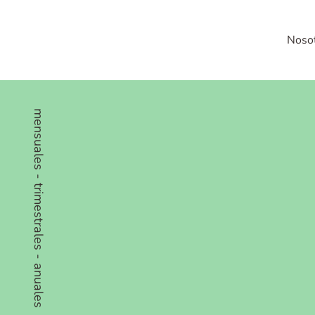
Noso
mensuales - trimestrales - anuales