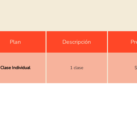
Plan
Descripción
Pr
Clase Individual
1 clase
$
A 12 | Plan Ilimitado
Ahorras $240 al año. Casi 3
$
Anual
meses GRATIS al año.
A 3 | Plan Ilimitado
Ahorras $30 x trimestre. Pagas
$
Trimestral
$10 menos x mes.