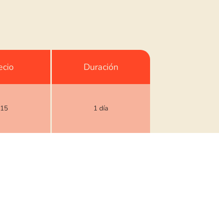
ecio
Duración
15
1 día
780
12 meses
225
3 meses