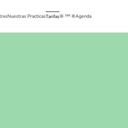
trxs
Nuestras Practicas
Agenda
𖤓 ¹⁰⁸ 𖤓
Tarifas