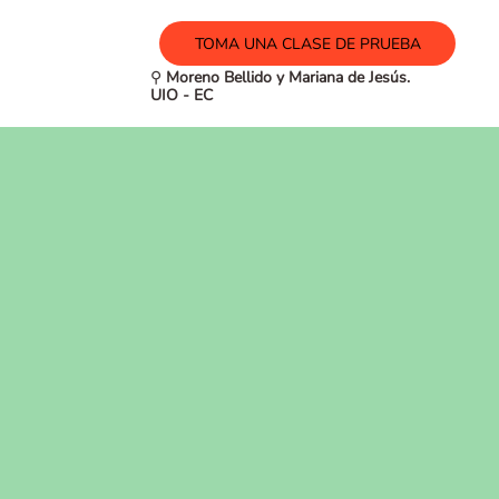
TOMA UNA CLASE DE PRUEBA
⚲
Moreno Bellido y Mariana de Jesús.
UIO - EC